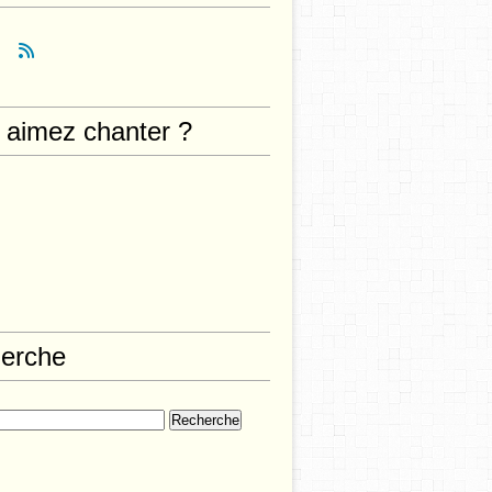
 aimez chanter ?
erche