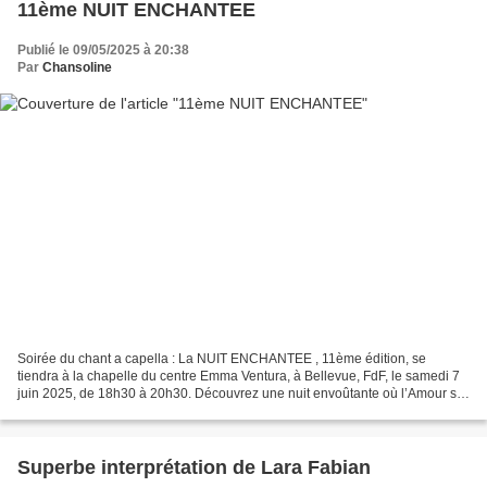
11ème NUIT ENCHANTEE
Publié le 09/05/2025 à 20:38
Par
Chansoline
Soirée du chant a capella : La NUIT ENCHANTEE , 11ème édition, se
tiendra à la chapelle du centre Emma Ventura, à Bellevue, FdF, le samedi 7
juin 2025, de 18h30 à 20h30. Découvrez une nuit envoûtante où l’Amour se
décline en mille voix, mille langues,...
Superbe interprétation de Lara Fabian