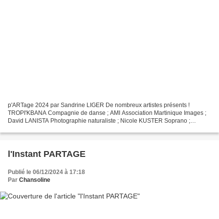
p'ARTage 2024 par Sandrine LIGER De nombreux artistes présents !
TROPI'KBANA Compagnie de danse ; AMI Association Martinique Images ;
David LANISTA Photographie naturaliste ; Nicole KUSTER Soprano ;
Sérénité (Catherine LIN) Artiste peintre (acrylique);...
l'Instant PARTAGE
Publié le 06/12/2024 à 17:18
Par
Chansoline