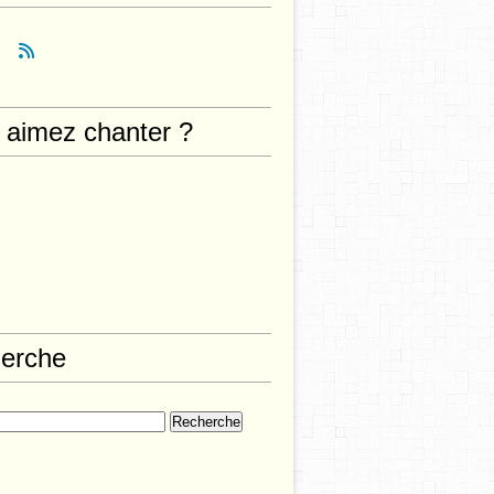
 aimez chanter ?
erche