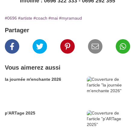
Infoline : 0696 322 333 - 0696 292 355
#0696
#artiste
#coach
#mai
#myramaud
Partager
Vous aimerez aussi
la journée m'enchante 2026
p'ARTage 2025