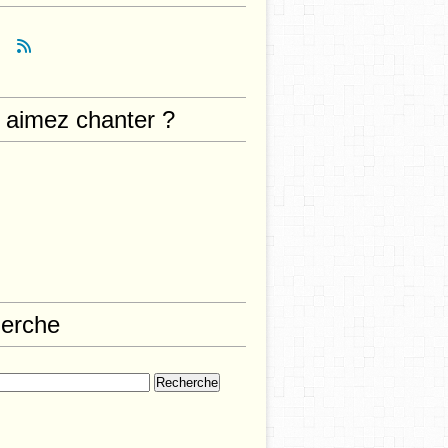
 aimez chanter ?
erche