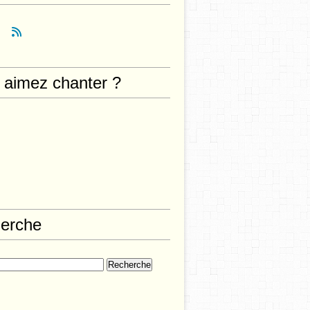
 aimez chanter ?
erche