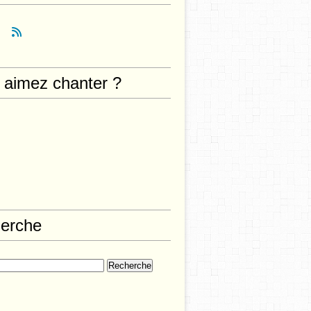
 aimez chanter ?
erche