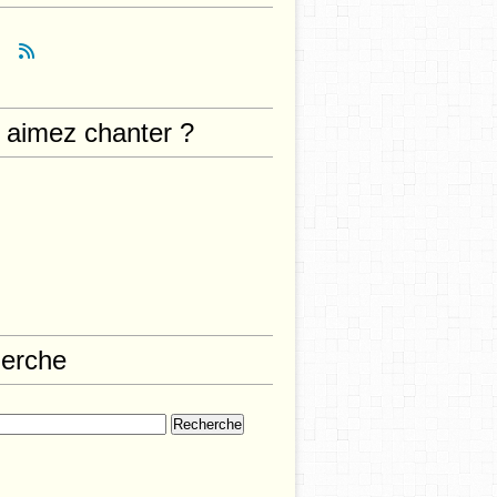
 aimez chanter ?
erche