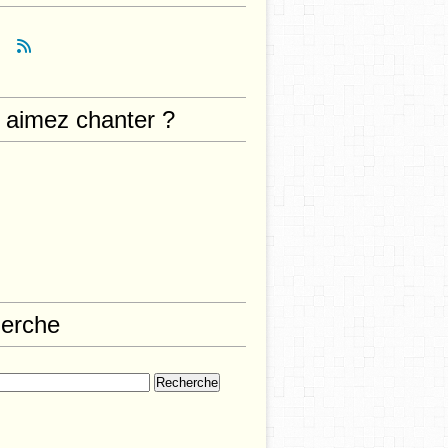
 aimez chanter ?
erche