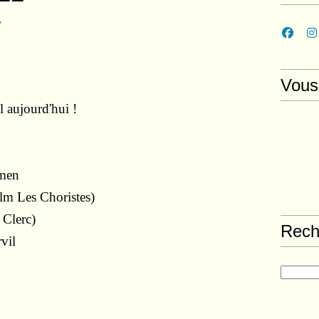
e
Vous
l aujourd'hui !
rmen
ilm Les Choristes)
 Clerc)
Rech
vil