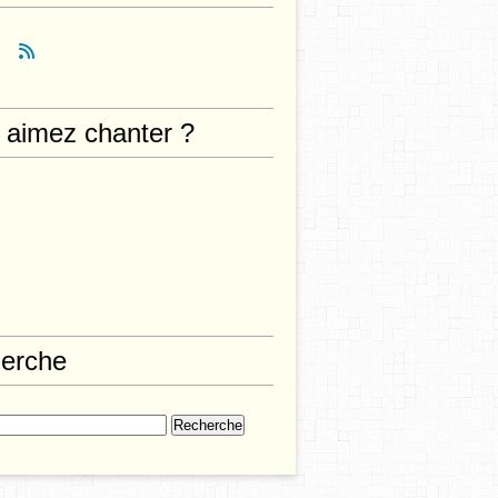
 aimez chanter ?
erche