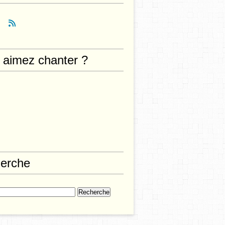
 aimez chanter ?
erche