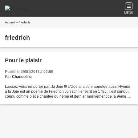
MENU
Accueil
» friedrich
friedrich
Pour le plaisir
Publié le 09/01/2011 à 02:55
Par
Chansoline
Laissez-vous emporter par...la Joie !!! L'Ode à la Joie appelée aussi Hymne
à la Joie est un poème de Friedrich von schiller écrit en 1785. Il est surtout
connu comme pièce chantée du 4ème et dernier mouvement de la 9ème
symphonie de Beethoven (1824)....