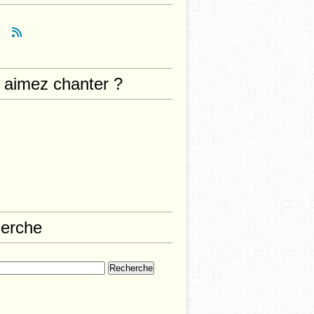
 aimez chanter ?
erche