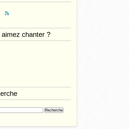
 aimez chanter ?
erche