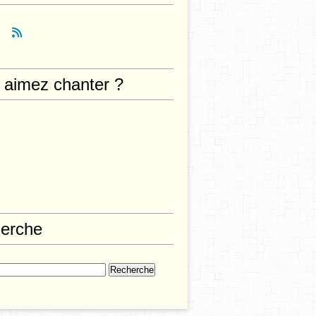
 aimez chanter ?
erche