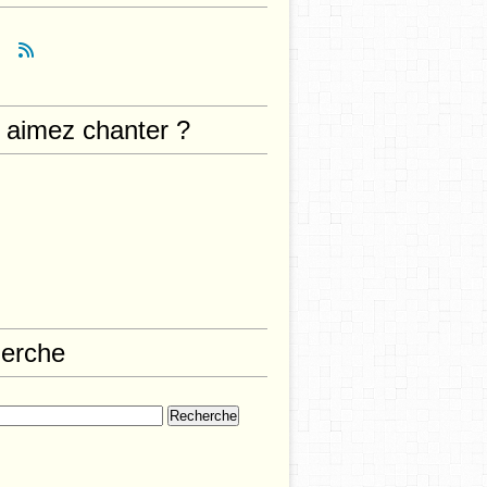
 aimez chanter ?
erche