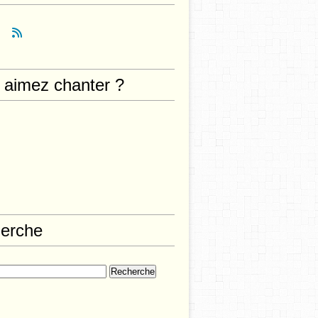
 aimez chanter ?
erche