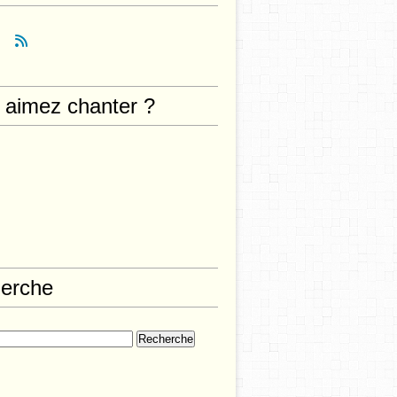
 aimez chanter ?
erche