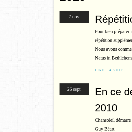
Répétit
7 nov.
Pour bien préparer 
répétition suppléme
Nous avons commencé
Natus in Bethlehem"
LIRE LA SUITE
En ce d
26 sept.
2010
Chansoleil démarre 
Guy Béart.