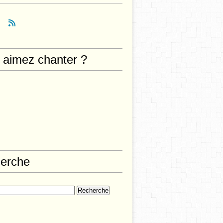
 aimez chanter ?
erche