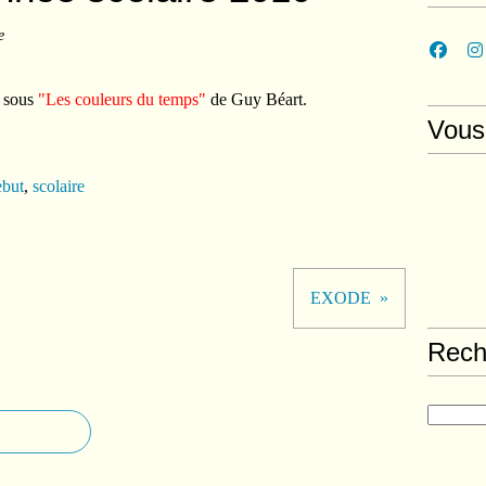
e
e sous
"Les couleurs du temps"
de Guy Béart.
Vous
ebut
,
scolaire
EXODE
Rech