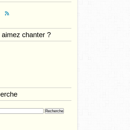
 aimez chanter ?
erche