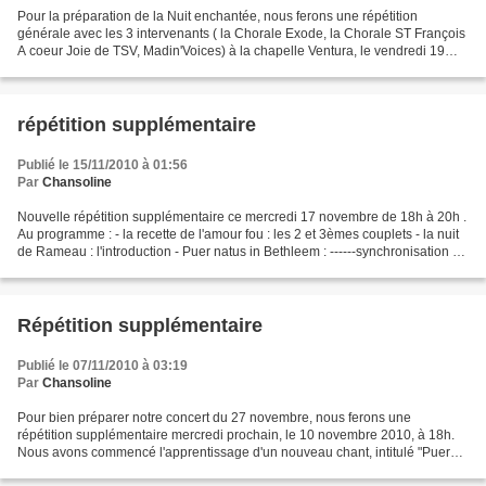
Pour la préparation de la Nuit enchantée, nous ferons une répétition
générale avec les 3 intervenants ( la Chorale Exode, la Chorale ST François
A coeur Joie de TSV, Madin'Voices) à la chapelle Ventura, le vendredi 19
novembre 2010 à 18h .. Nous mettrons...
répétition supplémentaire
Publié le 15/11/2010 à 01:56
Par
Chansoline
Nouvelle répétition supplémentaire ce mercredi 17 novembre de 18h à 20h .
Au programme : - la recette de l'amour fou : les 2 et 3èmes couplets - la nuit
de Rameau : l'introduction - Puer natus in Bethleem : ------synchronisation du
chant pour les hommes...
Répétition supplémentaire
Publié le 07/11/2010 à 03:19
Par
Chansoline
Pour bien préparer notre concert du 27 novembre, nous ferons une
répétition supplémentaire mercredi prochain, le 10 novembre 2010, à 18h.
Nous avons commencé l'apprentissage d'un nouveau chant, intitulé "Puer
Natus in Bethlehem" de Rheinberger. vous pourrez...