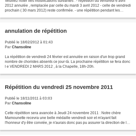
Veuillez noter lles modifications suivantes : - répétition du vendredi 6 avril
2012 annulée , remplacée par celle du mardi 3 avril 2012 - celle de vendredi
prochain ( 30 mars 2012) reste confirmée. - une répétition pendant les
vacances scolaires de Pâques...
annulation de répétition
Publié le 18/02/2012 à 01:43
Par
Chansoline
La répétition de vendredi 24 février est annulée en raison d'un trop grand
nombre de choristes absents ce jour-là. La prochaine répétition se fera donc
l e VENDREDI 2 MARS 2012 , à la Chapelle, 18h-20h.
Répétition du vendredi 25 novembre 2011
Publié le 18/11/2011 à 03:03
Par
Chansoline
Cette répétition sera avancée à Jeudi 24 novembre 2011 : Notre chère
Mamounette recevra une belle médaille vendredi soir et m'ayant fait
l'honneur d'y être conviée, je n'aurais donc pas pu assurer la direction de la
répétition.... Donc, à demain pour...