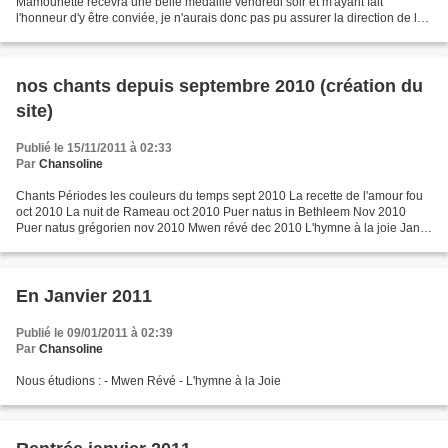
Mamounette recevra une belle médaille vendredi soir et m'ayant fait
l'honneur d'y être conviée, je n'aurais donc pas pu assurer la direction de la
répétition.... Donc, à demain pour...
nos chants depuis septembre 2010 (création du
site)
Publié le 15/11/2011 à 02:33
Par
Chansoline
Chants Périodes les couleurs du temps sept 2010 La recette de l'amour fou
oct 2010 La nuit de Rameau oct 2010 Puer natus in Bethleem Nov 2010
Puer natus grégorien nov 2010 Mwen révé dec 2010 L'hymne à la joie Jan
2011 Canticorum jubilo jan 2011 we shall...
En Janvier 2011
Publié le 09/01/2011 à 02:39
Par
Chansoline
Nous étudions : - Mwen Révé - L'hymne à la Joie