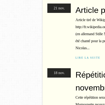
Article 
21 nov.
Article tiré de Wikip
http://fr.wikipedia.
(en allemand Stille 
été chanté pour la p
Nicolas...
LIRE LA SUITE
Répétit
18 nov.
novemb
Cette répétition se
Mamounette recevra 