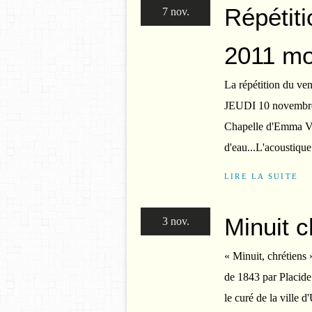
Répétit
7 nov.
2011 mo
La répétition du ve
JEUDI 10 novembre 2
Chapelle d'Emma Ven
d'eau...L'acoustique 
LIRE LA SUITE
Minuit c
3 nov.
« Minuit, chrétiens 
de 1843 par Placide
le curé de la ville