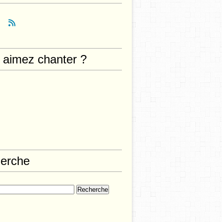
 aimez chanter ?
erche