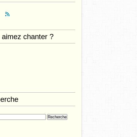
 aimez chanter ?
erche