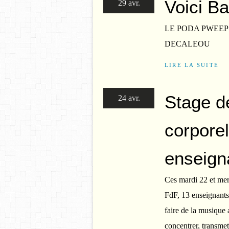
Voici Bar
29 avr.
LE PODA PWEEP 
DECALEOU
LIRE LA SUITE
Stage d
24 avr.
corporel
enseign
Ces mardi 22 et mer
FdF, 13 enseignants
faire de la musique a
concentrer, transmett