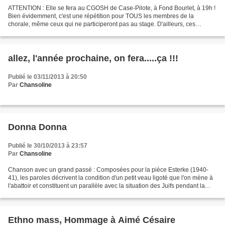
ATTENTION : Elle se fera au CGOSH de Case-Pilote, à Fond Bourlet, à 19h !
Bien évidemment, c'est une répétition pour TOUS les membres de la
chorale, même ceux qui ne participeront pas au stage. D'ailleurs, ces
derniers sont conviés à participer au diner...
allez, l'année prochaine, on fera.....ça !!!
Publié le 03/11/2013 à 20:50
Par
Chansoline
Donna Donna
Publié le 30/10/2013 à 23:57
Par
Chansoline
Chanson avec un grand passé : Composées pour la pièce Esterke (1940-
41), les paroles décrivent la condition d'un petit veau ligoté que l'on mène à
l'abattoir et constituent un parallèle avec la situation des Juifs pendant la
Seconde Guerre mondiale. par...
Ethno mass, Hommage à Aimé Césaire