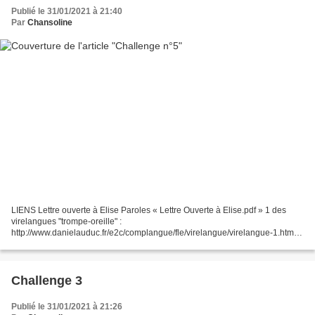
Publié le 31/01/2021 à 21:40
Par
Chansoline
LIENS Lettre ouverte à Elise Paroles « Lettre Ouverte à Elise.pdf » 1 des
virelangues "trompe-oreille" :
http://www.danielauduc.fr/e2c/complangue/fle/virelangue/virelangue-1.html
Boby Lapointe « Paroles Ta Katie t'a quitté .pdf » Karaoké Ta Katie t'a...
Challenge 3
Publié le 31/01/2021 à 21:26