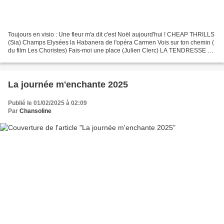
Toujours en visio : Une fleur m'a dit c'est Noël aujourd'hui ! CHEAP THRILLS
(Sia) Champs Elysées la Habanera de l'opéra Carmen Vois sur ton chemin (
du film Les Choristes) Fais-moi une place (Julien Clerc) LA TENDRESSE de
Bourvil LE CHAT de POW WOW
La journée m'enchante 2025
Publié le 01/02/2025 à 02:09
Par
Chansoline